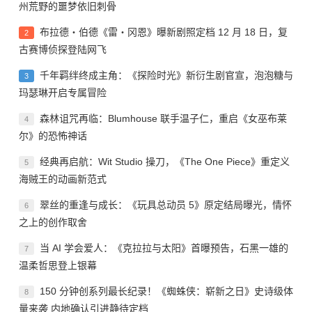
州荒野的噩梦依旧刺骨
布拉德・伯德《雷・冈恩》曝新剧照定档 12 月 18 日，复
2
古赛博侦探登陆网飞
千年羁绊终成主角：《探险时光》新衍生剧官宣，泡泡糖与
3
玛瑟琳开启专属冒险
森林诅咒再临：Blumhouse 联手温子仁，重启《女巫布莱
4
尔》的恐怖神话
经典再启航：Wit Studio 操刀，《The One Piece》重定义
5
海贼王的动画新范式
翠丝的重逢与成长：《玩具总动员 5》原定结局曝光，情怀
6
之上的创作取舍
当 AI 学会爱人：《克拉拉与太阳》首曝预告，石黑一雄的
7
温柔哲思登上银幕
150 分钟创系列最长纪录！《蜘蛛侠：崭新之日》史诗级体
8
量来袭 内地确认引进静待定档