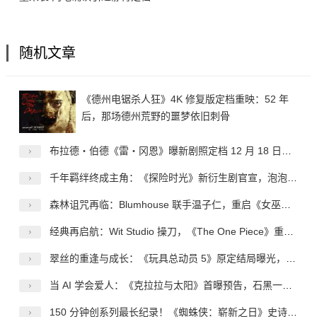
随机文章
《德州电锯杀人狂》4K 修复版定档重映：52 年
后，那场德州荒野的噩梦依旧刺骨
布拉德・伯德《雷・冈恩》曝新剧照定档 12 月 18 日，复古赛博侦探登陆网飞
千年羁绊终成主角：《探险时光》新衍生剧官宣，泡泡糖与玛瑟琳开启专属冒险
森林诅咒再临：Blumhouse 联手温子仁，重启《女巫布莱尔》的恐怖神话
经典再启航：Wit Studio 操刀，《The One Piece》重定义海贼王的动画新范式
翠丝的重逢与成长：《玩具总动员 5》原定结局曝光，情怀之上的创作取舍
当 AI 学会爱人：《克拉拉与太阳》首曝预告，石黑一雄的温柔哲思登上银幕
150 分钟创系列最长纪录！《蜘蛛侠：崭新之日》史诗级体量来袭 内地确认引进静待定档