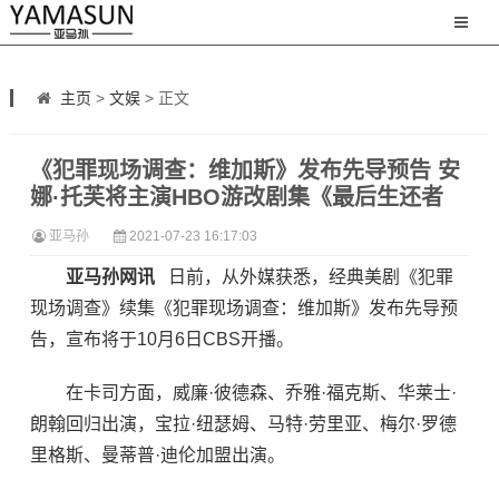
主页
>
文娱
> 正文
《犯罪现场调查：维加斯》发布先导预告 安
娜·托芙将主演HBO游改剧集《最后生还者
亚马孙
2021-07-23 16:17:03
亚马孙网讯
日前，从外媒获悉，经典美剧《犯罪
现场调查》续集《犯罪现场调查：维加斯》发布先导预
告，宣布将于10月6日CBS开播。
在卡司方面，威廉·彼德森、乔雅·福克斯、华莱士·
朗翰回归出演，宝拉·纽瑟姆、马特·劳里亚、梅尔·罗德
里格斯、曼蒂普·迪伦加盟出演。