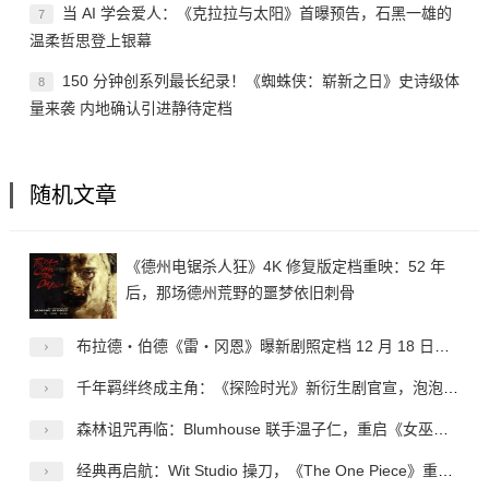
当 AI 学会爱人：《克拉拉与太阳》首曝预告，石黑一雄的
7
温柔哲思登上银幕
150 分钟创系列最长纪录！《蜘蛛侠：崭新之日》史诗级体
8
量来袭 内地确认引进静待定档
随机文章
《德州电锯杀人狂》4K 修复版定档重映：52 年
后，那场德州荒野的噩梦依旧刺骨
布拉德・伯德《雷・冈恩》曝新剧照定档 12 月 18 日，复古赛博侦探登陆网飞
千年羁绊终成主角：《探险时光》新衍生剧官宣，泡泡糖与玛瑟琳开启专属冒险
森林诅咒再临：Blumhouse 联手温子仁，重启《女巫布莱尔》的恐怖神话
经典再启航：Wit Studio 操刀，《The One Piece》重定义海贼王的动画新范式