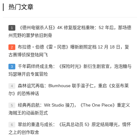
热门文章
《德州电锯杀人狂》4K 修复版定档重映：52 年后，那场德
1
州荒野的噩梦依旧刺骨
布拉德・伯德《雷・冈恩》曝新剧照定档 12 月 18 日，复
2
古赛博侦探登陆网飞
千年羁绊终成主角：《探险时光》新衍生剧官宣，泡泡糖与
3
玛瑟琳开启专属冒险
森林诅咒再临：Blumhouse 联手温子仁，重启《女巫布莱
4
尔》的恐怖神话
经典再启航：Wit Studio 操刀，《The One Piece》重定义
5
海贼王的动画新范式
翠丝的重逢与成长：《玩具总动员 5》原定结局曝光，情怀
6
之上的创作取舍