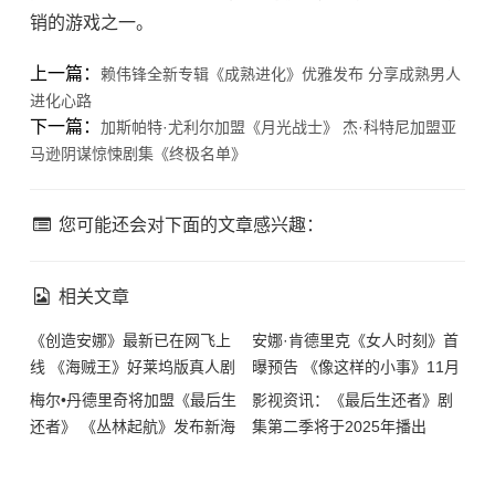
销的游戏之一。
上一篇：
赖伟锋全新专辑《成熟进化》优雅发布 分享成熟男人
进化心路
下一篇：
加斯帕特·尤利尔加盟《月光战士》 杰·科特尼加盟亚
马逊阴谋惊悚剧集《终极名单》
您可能还会对下面的文章感兴趣：
相关文章
《创造安娜》最新已在网飞上
安娜·肯德里克《女人时刻》首
线 《海贼王》好莱坞版真人剧
曝预告 《像这样的小事》11月
集本月开拍
8日北美上映
梅尔•丹德里奇将加盟《最后生
影视资讯：《最后生还者》剧
还者》 《丛林起航》发布新海
集第二季将于2025年播出
报和预告