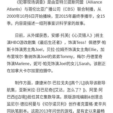
《犯罪现场调查》是由亚特兰提斯同盟（Alliance
Atlantis）与哥伦比亚广播公司（CBS）联合制播，从
2000年10月6日开始播映，至2015年最终季播毕，全15
季。内容是描述一组刑事鉴识科学家的故事。
日前，从外媒获悉，安娜·托芙(《心灵猎人》)将主
演HBO游改剧集《最后生还者》，饰演Tess！佩德罗·帕
斯卡饰演男主角Joel，贝拉·拉姆齐饰演女主角Ellie，加
布里埃尔·鲁纳饰演Joel的弟弟Tommy，梅尔·丹德里奇
饰演Marlene，妮可·帕克饰演Joel的女儿Sarah。该剧正
在加拿大卡尔加里拍摄中。
制作方面，康捷米尔·巴拉戈夫([高个儿])执导该剧导
航集，亚斯米拉·日巴尼奇([艾达，怎么了？])、阿里·阿
巴西([边境])担任其它集数导演。原版游戏编剧&创意总
监尼尔·德拉柯曼与《切尔诺贝利》创作者克雷格·麦辛共
同执笔剧本。这款2013年问世的游戏，是有史以来最畅