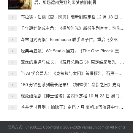
后，那场德州荒野的噩梦依旧刺骨
布拉德・伯德《雷・冈恩》曝新剧照定档 12 月 18 日，复古赛博侦探登陆网飞
千年羁绊终成主角：《探险时光》新衍生剧官宣，泡泡糖与玛瑟琳开启专属冒险
森林诅咒再临：Blumhouse 联手温子仁，重启《女巫布莱尔》的恐怖神话
经典再启航：Wit Studio 操刀，《The One Piece》重定义海贼王的动画新范式
翠丝的重逢与成长：《玩具总动员 5》原定结局曝光，情怀之上的创作取舍
当 AI 学会爱人：《克拉拉与太阳》首曝预告，石黑一雄的温柔哲思登上银幕
150 分钟创系列最长纪录！《蜘蛛侠：崭新之日》史诗级体量来袭 内地确认引进静待定档
现象级法剧《绅士怪盗》第四季定档 10 月 23 日 奥马・希回归上演终极复仇终章
苍井优《直到 T 恤晾干》定档 7 月 夏帆加盟演绎中年婚姻秘事
联系方式：84930111 Copyright © 2009-2026 yamasun.com.cn All Rights