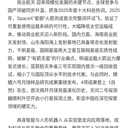
商业航天 迎来规模化发展的关键节点，全球竞争与
国产突破同步升温，跻身2025年度十大科技热词。2025
年，SpaceX“星舰”火箭完成首次完整闭环试飞，验证了
可重复使用运载系统的可行性，大幅降低太空运输成
本，推动商业航天迈入新阶段。国内方面，海南商业航
天发射场、山东海阳海上发射基地已具备常态化发射能
力，千帆星座、国网星座两大卫星互联网星座实质性组
网，破解了“有箭无星”的行业痛点，倒逼运载火箭运力爆
发式增长；蓝箭航天朱雀三号实现国内首次一级回收尝
试，缩小了与国际顶尖水平的技术代差。与此同时，嫦
娥六号月球样品研究成果重磅发布，4项成果登上《自
然》杂志，首次揭开月球背面演化历史，天问二号探测
器顺利升空开启小行星探测之旅，彰显中国在深空探索
领域的硬实力。
具身智能与人形机器人 从实验室走向应用落地，成