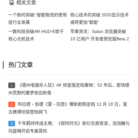
相关文章
一个新的突破! 智能物流的使用
核心技术的突破 2020显示技术
促行业发展
或将更加“智能”
一数科技突破AR-HUD卡脖子
苹果资讯：Safari 浏览器突破
核心光机技术
10 亿用户 开发者预览版Beta 2
发布
热门文章
《德州电锯杀人狂》4K 修复版定档重映：52 年后，那场德
1
州荒野的噩梦依旧刺骨
布拉德・伯德《雷・冈恩》曝新剧照定档 12 月 18 日，复
2
古赛博侦探登陆网飞
千年羁绊终成主角：《探险时光》新衍生剧官宣，泡泡糖与
3
玛瑟琳开启专属冒险