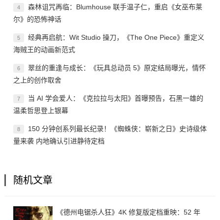
森林诅咒再临：Blumhouse 联手温子仁，重启《女巫布莱
4
尔》的恐怖神话
经典再启航：Wit Studio 操刀，《The One Piece》重定义
5
海贼王的动画新范式
翠丝的重逢与成长：《玩具总动员 5》原定结局曝光，情怀
6
之上的创作取舍
当 AI 学会爱人：《克拉拉与太阳》首曝预告，石黑一雄的
7
温柔哲思登上银幕
150 分钟创系列最长纪录！《蜘蛛侠：崭新之日》史诗级体
8
量来袭 内地确认引进静待定档
随机文章
《德州电锯杀人狂》4K 修复版定档重映：52 年