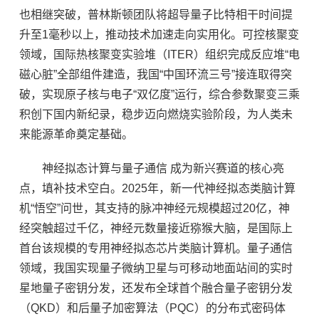
也相继突破，普林斯顿团队将超导量子比特相干时间提
升至1毫秒以上，推动技术加速走向实用化。可控核聚变
领域，国际热核聚变实验堆（ITER）组织完成反应堆“电
磁心脏”全部组件建造，我国“中国环流三号”接连取得突
破，实现原子核与电子“双亿度”运行，综合参数聚变三乘
积创下国内新纪录，稳步迈向燃烧实验阶段，为人类未
来能源革命奠定基础。
神经拟态计算与量子通信 成为新兴赛道的核心亮
点，填补技术空白。2025年，新一代神经拟态类脑计算
机“悟空”问世，其支持的脉冲神经元规模超过20亿，神
经突触超过千亿，神经元数量接近猕猴大脑，是国际上
首台该规模的专用神经拟态芯片类脑计算机。量子通信
领域，我国实现量子微纳卫星与可移动地面站间的实时
星地量子密钥分发，还发布全球首个融合量子密钥分发
（QKD）和后量子加密算法（PQC）的分布式密码体