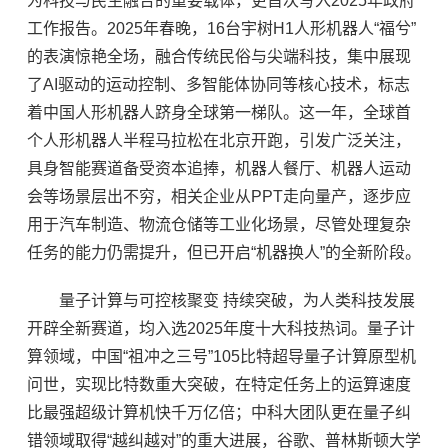
为科技与民生融合的重要载体，更首次写入2025年政府
工作报告。2025年春晚，16台宇树H1人形机器人“福兮”
的表演惊艳全场，融合传统民俗与尖端科技，集中展现
了AI驱动的运动控制、多智能体协同等核心技术，标志
着中国人形机器人跻身全球第一梯队。这一年，全球首
个人形机器人半程马拉松在北京开跑，引发广泛关注，
具身智能赛道备受资本追捧，机器人餐厅、机器人运动
会等场景层出不穷，相关企业从PPT走向量产，逐步应
用于汽车制造、物流仓储等工业化场景，尽管处理复杂
任务的能力仍需提升，但已开启“机器换人”的全新阶段。
量子计算与可控核聚变 持续突破，为人类科技发展
开辟全新赛道，均入选2025年度十大科技热词。量子计
算领域，中国“祖冲之三号”105比特超导量子计算原型机
问世，实现比特数重大突破，在特定任务上的运算速度
比最强超级计算机快千万亿倍；中科大团队更在量子纠
错领域取得“越纠越对”的重大进展，谷歌、普林斯顿大学