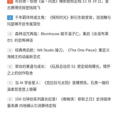
布拉德・伯德《雷・冈恩》曝新剧照定档 12 月 18 日，复
2
古赛博侦探登陆网飞
千年羁绊终成主角：《探险时光》新衍生剧官宣，泡泡糖与
3
玛瑟琳开启专属冒险
森林诅咒再临：Blumhouse 联手温子仁，重启《女巫布莱
4
尔》的恐怖神话
经典再启航：Wit Studio 操刀，《The One Piece》重定义
5
海贼王的动画新范式
翠丝的重逢与成长：《玩具总动员 5》原定结局曝光，情怀
6
之上的创作取舍
当 AI 学会爱人：《克拉拉与太阳》首曝预告，石黑一雄的
7
温柔哲思登上银幕
150 分钟创系列最长纪录！《蜘蛛侠：崭新之日》史诗级体
8
量来袭 内地确认引进静待定档