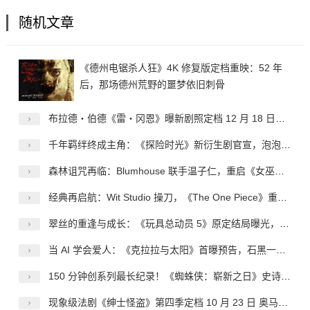
随机文章
《德州电锯杀人狂》4K 修复版定档重映：52 年
后，那场德州荒野的噩梦依旧刺骨
布拉德・伯德《雷・冈恩》曝新剧照定档 12 月 18 日，复古赛博侦探登陆网飞
千年羁绊终成主角：《探险时光》新衍生剧官宣，泡泡糖与玛瑟琳开启专属冒险
森林诅咒再临：Blumhouse 联手温子仁，重启《女巫布莱尔》的恐怖神话
经典再启航：Wit Studio 操刀，《The One Piece》重定义海贼王的动画新范式
翠丝的重逢与成长：《玩具总动员 5》原定结局曝光，情怀之上的创作取舍
当 AI 学会爱人：《克拉拉与太阳》首曝预告，石黑一雄的温柔哲思登上银幕
150 分钟创系列最长纪录！《蜘蛛侠：崭新之日》史诗级体量来袭 内地确认引进静待定档
现象级法剧《绅士怪盗》第四季定档 10 月 23 日 奥马・希回归上演终极复仇终章