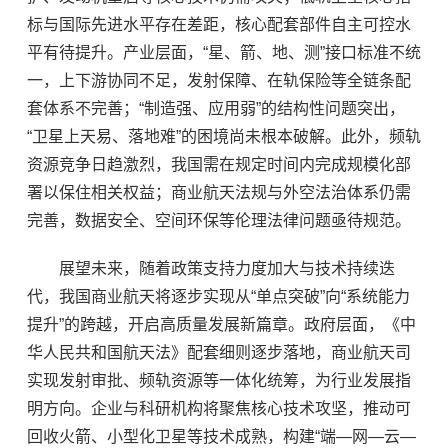
标与国际先进水平存在差距，核心配套部件自主可控水
平有待提升。产业层面，“星、箭、地、测”接口标准不统
一，上下游协同不足，发射保障、在轨保险等全链条配
套体系不完善；“制造强、应用弱”的结构性问题突出，
“卫星上天易、落地难”的困境尚未根本破解。此外，频轨
资源竞争日趋激烈，我国需在规定时间内完成规模化部
署以保住相关权益；商业航天法规与外空法治体系仍需
完善，数据安全、空间环保等伦理法律问题亟待规范。
展望未来，随着政策支持力度加大与技术持续迭
代，我国商业航天将逐步实现从“单点突破”向“系统能力
提升”的跨越，开启高质量发展新篇章。政府层面，《中
华人民共和国航天法》配套细则逐步落地，商业航天司
实现发射审批、频轨资源等一体化统筹，为行业发展指
明方向。企业与科研机构将聚焦核心技术攻坚，推动可
回收火箭、小型化卫星等技术成熟，构建“端—网—云—