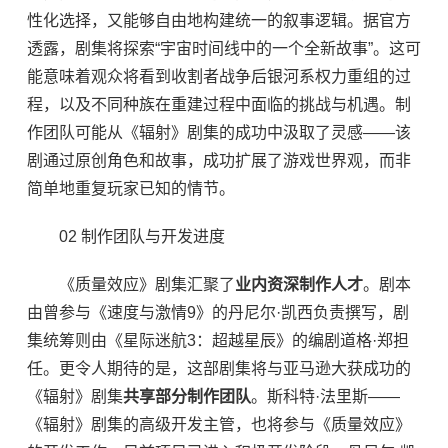
性化选择，又能够自由地构建统一的叙事逻辑。据官方
透露，剧集将探索“宇宙时间线中的一个全新故事”。这可
能意味着观众将看到收割者战争后银河系权力重组的过
程，以及不同种族在重建过程中面临的挑战与机遇。制
作团队可能从《辐射》剧集的成功中汲取了灵感——该
剧通过原创角色和故事，成功扩展了游戏世界观，而非
简单地重复玩家已知的情节。
02 制作团队与开发进度
《质量效应》剧集汇聚了
业内资深制作人才
。剧本
由曾参与《速度与激情9》的丹尼尔·凯西负责撰写，剧
集统筹则由《星际迷航3：超越星辰》的编剧道格·郑担
任。更令人期待的是，这部剧集将与亚马逊大获成功的
《辐射》剧集
共享部分制作团队
。斯科特·法里斯——
《辐射》剧集的高级开发主管，也将参与《质量效应》