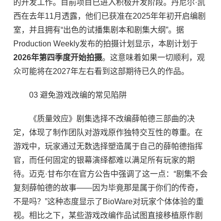
的开发工作。目前项目已进入积极开发阶段。丹尼尔·凯
西在去年11月透露，他们已获准在2025年年初开启编剧
室，并且拥有“出色的试播集剧本和剧集大纲”。据
Production Weekly发布的拍摄计划显示，本剧计划于
2026年第四季度开始拍摄
。这意味着如果一切顺利，观
众可能将在2027年左右看到这部期待已久的作品。
03 避免游戏改编的常见陷阱
《质量效应》剧集选择不改编薛帕德三部曲的决
定，体现了制作团队对游戏原作独特交互性的尊重。在
游戏中，玩家通过无数选择塑造属于自己的薛帕德指挥
官，而任何固定的银幕演绎都难以满足所有玩家的期
待。迈克·甘布尔在官方公告中强调了这一点：“剧集不会
复刻薛帕德的故事——因为毕竟那是属于你们的传奇，
不是吗？”这种态度显示了BioWare对玩家个体体验的重
视。相比之下，某些游戏改编作品试图直接移植原作剧