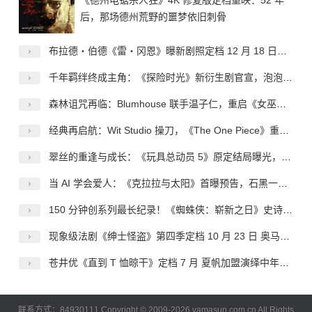
《德州电锯杀人狂》4K 修复版定档重映：52 年
后，那场德州荒野的噩梦依旧刺骨
布拉德・伯德《雷・冈恩》曝新剧照定档 12 月 18 日，复古赛博侦探登陆网飞
千年羁绊终成主角：《探险时光》新衍生剧官宣，泡泡糖与玛瑟琳开启专属冒险
森林诅咒再临：Blumhouse 联手温子仁，重启《女巫布莱尔》的恐怖神话
经典再启航：Wit Studio 操刀，《The One Piece》重定义海贼王的动画新范式
翠丝的重逢与成长：《玩具总动员 5》原定结局曝光，情怀之上的创作取舍
当 AI 学会爱人：《克拉拉与太阳》首曝预告，石黑一雄的温柔哲思登上银幕
150 分钟创系列最长纪录！《蜘蛛侠：崭新之日》史诗级体量来袭 内地确认引进静待定档
现象级法剧《绅士怪盗》第四季定档 10 月 23 日 奥马・希回归上演终极复仇终章
苍井优《直到 T 恤晾干》定档 7 月 夏帆加盟演绎中年婚姻秘事
联系方式：84930111 Copyright © 2009-2026 yamasun.com.cn All Rights