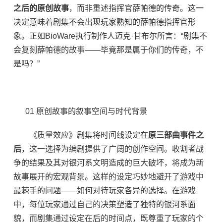
之后的原创故事
，而非重述指挥官薛帕德的传奇。这一
决定意味着剧集不会出现玩家熟知的薛帕德指挥官形
象。正如BioWare执行制作人迈克·甘布尔所言：“剧集不
会复刻薛帕德的故事——毕竟那是属于你们的传奇，不
是吗？”
01 原创故事的叙事空间与时代背景
《质量效应》剧集将时间线设定在
原三部曲事件之
后
，这一选择为编剧提供了广阔的创作空间。收割者战
争的结果及其对银河系文明造成的巨大破坏，将成为新
故事展开的宏观背景。这样的设定巧妙地避开了游戏中
最棘手的问题——如何对待玩家各异的选择。在游戏
中，每位玩家通过自己的决策塑造了独特的银河系面
貌，而剧集通过设定在后的时间点，既尊重了玩家的个