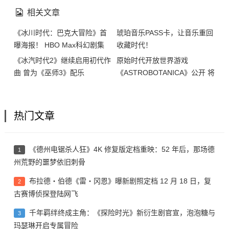
相关文章
《冰川时代：巴克大冒险》首
琥珀音乐PASS卡，让音乐重回
曝海报！ HBO Max科幻剧集
收藏时代！
《第11号站》发布正式预告
《冰汽时代2》继续启用初代作
原始时代开放世界游戏
曲 曾为《巫师3》配乐
《ASTROBOTANICA》公开 将
于2025年发售
热门文章
《德州电锯杀人狂》4K 修复版定档重映：52 年后，那场德
1
州荒野的噩梦依旧刺骨
布拉德・伯德《雷・冈恩》曝新剧照定档 12 月 18 日，复
2
古赛博侦探登陆网飞
千年羁绊终成主角：《探险时光》新衍生剧官宣，泡泡糖与
3
玛瑟琳开启专属冒险