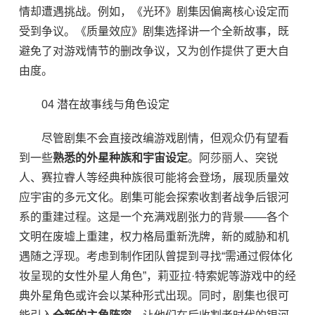
情却遭遇挑战。例如，《光环》剧集因偏离核心设定而
受到争议。《质量效应》剧集选择讲一个全新故事，既
避免了对游戏情节的删改争议，又为创作提供了更大自
由度。
04 潜在故事线与角色设定
尽管剧集不会直接改编游戏剧情，但观众仍有望看
到一些
熟悉的外星种族和宇宙设定
。阿莎丽人、突锐
人、赛拉睿人等经典种族很可能将会登场，展现质量效
应宇宙的多元文化。剧集可能会探索收割者战争后银河
系的重建过程。这是一个充满戏剧张力的背景——各个
文明在废墟上重建，权力格局重新洗牌，新的威胁和机
遇随之浮现。考虑到制作团队曾提到寻找“需通过假体化
妆呈现的女性外星人角色”，莉亚拉·特索妮等游戏中的经
典外星角色或许会以某种形式出现。同时，剧集也很可