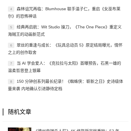
森林诅咒再临：Blumhouse 联手温子仁，重启《女巫布莱
4
尔》的恐怖神话
经典再启航：Wit Studio 操刀，《The One Piece》重定义
5
海贼王的动画新范式
翠丝的重逢与成长：《玩具总动员 5》原定结局曝光，情怀
6
之上的创作取舍
当 AI 学会爱人：《克拉拉与太阳》首曝预告，石黑一雄的
7
温柔哲思登上银幕
150 分钟创系列最长纪录！《蜘蛛侠：崭新之日》史诗级体
8
量来袭 内地确认引进静待定档
随机文章